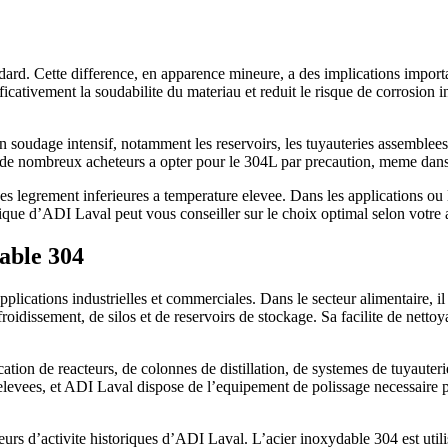
ard. Cette difference, en apparence mineure, a des implications importan
tivement la soudabilite du materiau et reduit le risque de corrosion in
 un soudage intensif, notamment les reservoirs, les tuyauteries assemble
de nombreux acheteurs a opter pour le 304L par precaution, meme dans de
es legrement inferieures a temperature elevee. Dans les applications ou 
que d’ADI Laval peut vous conseiller sur le choix optimal selon votre a
dable 304
lications industrielles et commerciales. Dans le secteur alimentaire, il
oidissement, de silos et de reservoirs de stockage. Sa facilite de nettoya
ation de reacteurs, de colonnes de distillation, de systemes de tuyauteri
elevees, et ADI Laval dispose de l’equipement de polissage necessaire pou
eurs d’activite historiques d’ADI Laval. L’acier inoxydable 304 est utilise