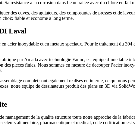
t. Sa resistance a la corrosion dans l’eau traitee avec du chlore en fait
riquer des cuves, des agitateurs, des composantes de presses et de laveurs
 un choix fiable et econome a long terme.
ADI Laval
ure en acier inoxydable et en metaux speciaux. Pour le traitement du 3
, fabrique par Amada avec technologie Fanuc, est equipe d’une table int
ion des pieces finies. Nous sommes en mesure de decouper l’acier inoxy
s.
 l’assemblage complet sont egalement realises en interne, ce qui nous per
plexes, notre equipe de dessinateurs produit des plans en 3D via SolidW
ite
 management de la qualite structure toute notre approche de la fabricatio
 secteurs alimentaire, pharmaceutique et medical, cette certification e