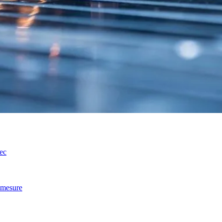
ec
r mesure